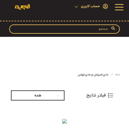
حساب کاربری
خانه
بادی-اسپلش-و-بادی-لوشن
فیلتر نتایج
همه